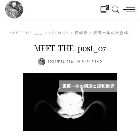
0
MEET THE ___
>
ARCHIVE
>
価値観
>
表裏一体の社会構造と調和世界
MEET-THE-post_07
2020年8月31日
0 MIN READ