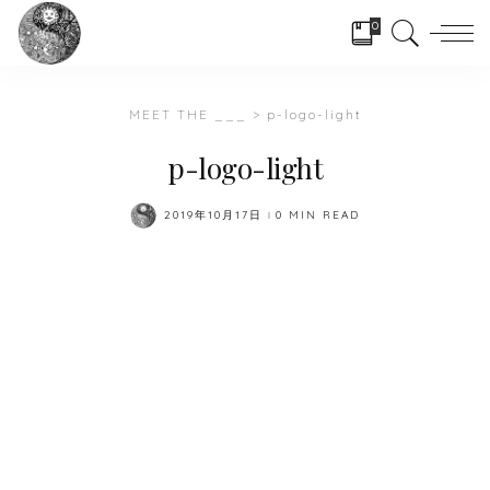
0
MEET THE ___
>
p-logo-light
p-logo-light
2019年10月17日
0 MIN READ